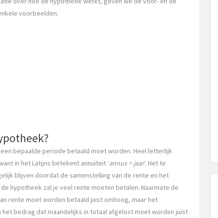
atie over hoe de hypotheek werkt, geven we de voor- en de
enkele voorbeelden.
hypotheek?
 een bepaalde periode betaald moet worden. Heel letterlijk
ant in het Latijns betekent annuïteit ‘
annus = jaar
‘. Het te
lijk blijven doordat de samenstelling van de rente en het
n de hypotheek zal je veel rente moeten betalen. Naarmate de
aan rente moet worden betaald juist omhoog, maar het
et bedrag dat maandelijks in totaal afgelost moet worden juist