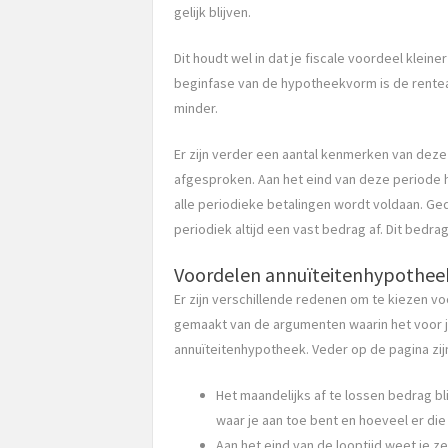
gelijk blijven.
Dit houdt wel in dat je fiscale voordeel klein
beginfase van de hypotheekvorm is de renteaf
minder.
Er zijn verder een aantal kenmerken van deze
afgesproken. Aan het eind van deze periode 
alle periodieke betalingen wordt voldaan. Ge
periodiek altijd een vast bedrag af. Dit bedrag
Voordelen annuïteitenhypothee
Er zijn verschillende redenen om te kiezen
gemaakt van de argumenten waarin het voor jo
annuïteitenhypotheek. Veder op de pagina zi
Het maandelijks af te lossen bedrag bl
waar je aan toe bent en hoeveel er d
Aan het eind van de looptijd weet je z