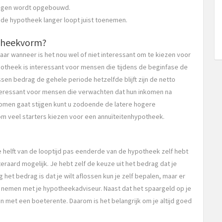
mogen wordt opgebouwd.
de hypotheek langer loopt juist toenemen.
theekvorm?
maar wanneer is het nou wel of niet interessant om te kiezen voor
otheek is interessant voor mensen die tijdens de beginfase de
ssen bedrag de gehele periode hetzelfde blijft zijn de netto
interessant voor mensen die verwachten dat hun inkomen na
nkomen gaat stijgen kunt u zodoende de latere hogere
om veel starters kiezen voor een annuïteitenhypotheek.
e helft van de looptijd pas eenderde van de hypotheek zelf hebt
iteraard mogelijk. Je hebt zelf de keuze uit het bedrag dat je
het bedrag is dat je wilt aflossen kun je zelf bepalen, maar er
 nemen met je hypotheekadviseur. Naast dat het spaargeld op je
en met een boeterente. Daarom is het belangrijk om je altijd goed