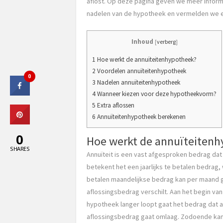
aflost. Op deze pagina geven we meer inform
nadelen van de hypotheek en vermelden we 
Inhoud
[
verberg
]
1 Hoe werkt de annuïteitenhypotheek?
2 Voordelen annuïteitenhypotheek
0
3 Nadelen annuïteitenhypotheek
4 Wanneer kiezen voor deze hypotheekvorm?
5 Extra aflossen
6 Annuïteitenhypotheek berekenen
0
Hoe werkt de annuïteiten
SHARES
Annuïteit is een vast afgesproken bedrag dat
betekent het een jaarlijks te betalen bedrag, w
betalen maandelijkse bedrag kan per maand ge
aflossingsbedrag verschilt. Aan het begin va
hypotheek langer loopt gaat het bedrag dat 
aflossingsbedrag gaat omlaag. Zodoende kan h