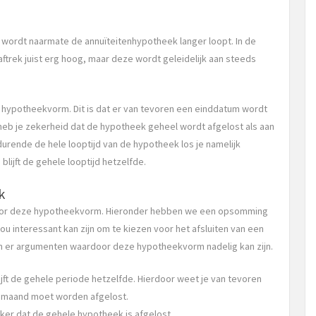
er wordt naarmate de annuïteitenhypotheek langer loopt. In de
trek juist erg hoog, maar deze wordt geleidelijk aan steeds
 hypotheekvorm. Dit is dat er van tevoren een einddatum wordt
heb je zekerheid dat de hypotheek geheel wordt afgelost als aan
durende de hele looptijd van de hypotheek los je namelijk
 blijft de gehele looptijd hetzelfde.
k
 voor deze hypotheekvorm. Hieronder hebben we een opsomming
u interessant kan zijn om te kiezen voor het afsluiten van een
jn er argumenten waardoor deze hypotheekvorm nadelig kan zijn.
ijft de gehele periode hetzelfde. Hierdoor weet je van tevoren
ie maand moet worden afgelost.
eker dat de gehele hypotheek is afgelost.