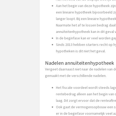
Aan het begin van deze hypotheek zijn
een lineaire hypotheek bijvoorbeeld z
langer loopt. Bij een lineaire hypothee
Naarmate het af te lossen bedrag daalt
annuïteitenhypotheek kan in dit geval v
In de beginfase kan er veel worden ge
Sinds 2013 hebben starters recht op h
hypotheken is dit niet het geval.
Nadelen annuïteitenhypotheek
Vergeet daarnaast niet naar de nadelen van d
gemaakt met de verschillende nadelen.
Het fiscale voordeel wordt steeds lag
rentebedrag alleen aan het begin van d
laag. Dit zorgt ervoor dat de renteaftre
Ook gaat de vermogensopbouw een stu
er in de beginfase voornamelijk veel a