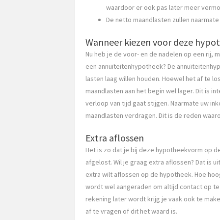
waardoor er ook pas later meer ver
De netto maandlasten zullen naarmate 
Wanneer kiezen voor deze hypo
Nu heb je de voor- en de nadelen op een rij, 
een annuïteitenhypotheek? De annuïteitenhyp
lasten laag willen houden. Hoewel het af te lo
maandlasten aan het begin wel lager. Dit is 
verloop van tijd gaat stijgen. Naarmate uw i
maandlasten verdragen. Dit is de reden waar
Extra aflossen
Het is zo dat je bij deze hypotheekvorm op d
afgelost. Wil je graag extra aflossen? Dat is u
extra wilt aflossen op de hypotheek. Hoe hoog 
wordt wel aangeraden om altijd contact op te
rekening later wordt krijg je vaak ook te mak
af te vragen of dit het waard is.