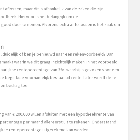
t aflossen, maar dit is afhankelijk van de zaken die zijn
potheek. Hiervoor is het belangrijk om de
oed door te nemen. Alvorens extra af te lossen is het zaak om
en
l duidelijk of ben je benieuwd naar een rekenvoorbeeld? Dan
maakt waarin we dit graag inzichtelijk maken. In het voorbeeld
jaarlijkse rentepercentage van 3%. waarbij is gekozen voor een
 de beginfase voornamelijk bestaat uit rente. Later wordt de te
sen bedrag toe.
g van € 200.000 willen afsluiten met een hypotheekrente van
epercentage per maand allereerst uit te rekenen. Onderstaand
jkse rentepercentage uitgerekend kan worden: