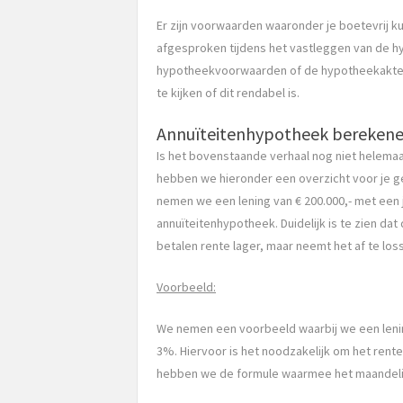
Er zijn voorwaarden waaronder je boetevrij kun
afgesproken tijdens het vastleggen van de hy
hypotheekvoorwaarden of de hypotheekakte g
te kijken of dit rendabel is.
Annuïteitenhypotheek bereken
Is het bovenstaande verhaal nog niet helemaa
hebben we hieronder een overzicht voor je ge
nemen we een lening van € 200.000,- met een 
annuïteitenhypotheek. Duidelijk is te zien dat
betalen rente lager, maar neemt het af te los
Voorbeeld:
We nemen een voorbeeld waarbij we een lenin
3%. Hiervoor is het noodzakelijk om het rent
hebben we de formule waarmee het maandeli