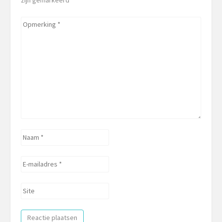
zijn gemarkeerd
*
Opmerking
*
Naam
*
E-
mailadres
*
Site