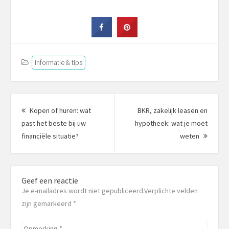
Informatie & tips
Berichtnavigatie
Kopen of huren: wat
BKR, zakelijk leasen en
past het beste bij uw
hypotheek: wat je moet
Vorig
Volgen
financiële situatie?
weten
bericht:
bericht
Geef een reactie
Je e-mailadres wordt niet gepubliceerd.Verplichte velden
zijn gemarkeerd
*
Opmerking