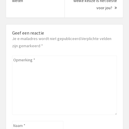
Vorig
weten
welke keuze is het beste
bericht:
Volgen
voor jou?
bericht
Geef een reactie
Je e-mailadres wordt niet gepubliceerd.Verplichte velden
zijn gemarkeerd
*
Opmerking
*
Naam