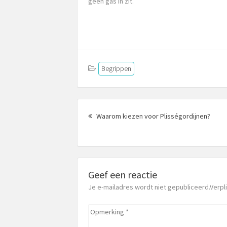
geen gas in zit.
Begrippen
Berichtnavigatie
Vorig
Waarom kiezen voor Plisségordijnen?
beric
Geef een reactie
Je e-mailadres wordt niet gepubliceerd.Verp
Opmerking
*