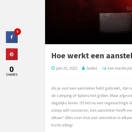
0
Hoe werkt een aanste
0
juni 25, 2022
Saskia
Een reactie pl
SHARES
Als je ooit een aansteker hebt gebruikt, dan w
de camping of tijdens het grillen. Maar afgezi
dagelijks leven. Of het nu een regenachtige 
stoep wilt roosteren, een aansteker heeft vee
elkaar? Alles over hoe een aansteker in elkaar
korte uitleg!