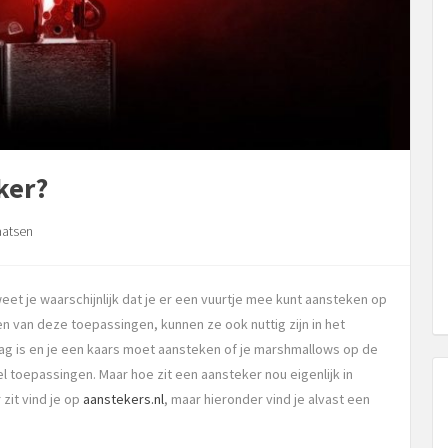
ker?
aatsen
eet je waarschijnlijk dat je er een vuurtje mee kunt aansteken op
en van deze toepassingen, kunnen ze ook nuttig zijn in het
dag is en je een kaars moet aansteken of je marshmallows op de
l toepassingen. Maar hoe zit een aansteker nou eigenlijk in
 zit vind je op
aanstekers.nl
, maar hieronder vind je alvast een