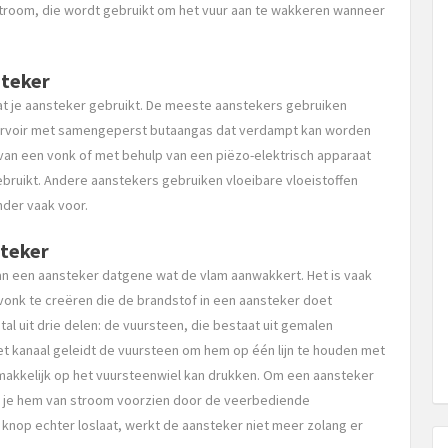
stroom, die wordt gebruikt om het vuur aan te wakkeren wanneer
steker
dat je aansteker gebruikt. De meeste aanstekers gebruiken
eservoir met samengeperst butaangas dat verdampt kan worden
van een vonk of met behulp van een piëzo-elektrisch apparaat
ebruikt. Andere aanstekers gebruiken vloeibare vloeistoffen
nder vaak voor.
steker
van een aansteker datgene wat de vlam aanwakkert. Het is vaak
vonk te creëren die de brandstof in een aansteker doet
l uit drie delen: de vuursteen, die bestaat uit gemalen
Het kanaal geleidt de vuursteen om hem op één lijn te houden met
gemakkelijk op het vuursteenwiel kan drukken. Om een aansteker
t je hem van stroom voorzien door de veerbediende
 knop echter loslaat, werkt de aansteker niet meer zolang er