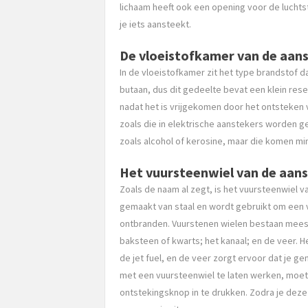
lichaam heeft ook een opening voor de lucht
je iets aansteekt.
De vloeistofkamer van de aan
In de vloeistofkamer zit het type brandstof 
butaan, dus dit gedeelte bevat een klein r
nadat het is vrijgekomen door het ontsteken 
zoals die in elektrische aanstekers worden g
zoals alcohol of kerosine, maar die komen mi
Het vuursteenwiel van de aan
Zoals de naam al zegt, is het vuursteenwiel 
gemaakt van staal en wordt gebruikt om een 
ontbranden. Vuurstenen wielen bestaan meesta
baksteen of kwarts; het kanaal; en de veer. 
de jet fuel, en de veer zorgt ervoor dat je 
met een vuursteenwiel te laten werken, moe
ontstekingsknop in te drukken. Zodra je deze